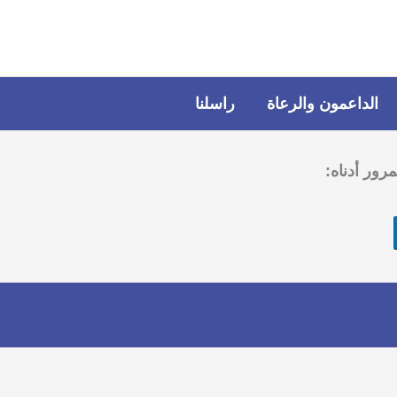
الداعمون والرعاة
راسلنا
رور أدناه: